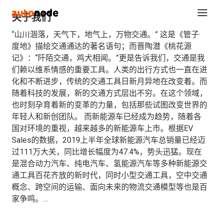
关于我们
“山川涸落，天气下，地气上，万物交通。” 这是《管子·
度地》描绘交通通达的著名语句；而晋陶潜《桃花源
记》：“阡陌交通，鸡犬相闻。”更是告诉我们，交通是我
们赖以维系情感的重要工具。人类的出行方式也一直在进
化和不断进步，传统的交通工具日新月异地在改变着。而
随着科技的发展，新的交通方式层出不穷。在这个领域，
也时刻孕育着新的变革的力量，包括那些试图改变世界的
年轻人和新创团队。 而新能源车已经成为趋势，随着各
国对环境的重视，越来越多的新能源车上市。根据EV
Sales的数据，2019上半年全球新能源汽车总销量已经迈
过111万大关，同比增长幅度为47.4%，势头迅猛。现在
Search
是混合动力汽车、纯电汽车、氢能源汽车等多种新能源交
通工具百花齐放的新时代，同时小型交通工具，空中交通
概念、跨空间的运输、面向未来的物流交通模型等也是百
家争鸣。…