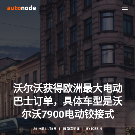
沃尔沃获得欧洲最大电动
巴士订单，具体车型是沃
Search
尔沃7900电动铰接式
2019年11月8日
|
IN
新车速递
|
BY
ICEBIN