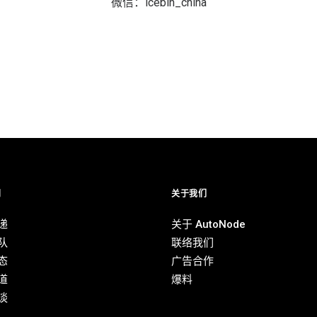
微信：icebin_china
别
关于我们
递
关于 AutoNode
队
联络我们
态
广告合作
道
爆料
谈