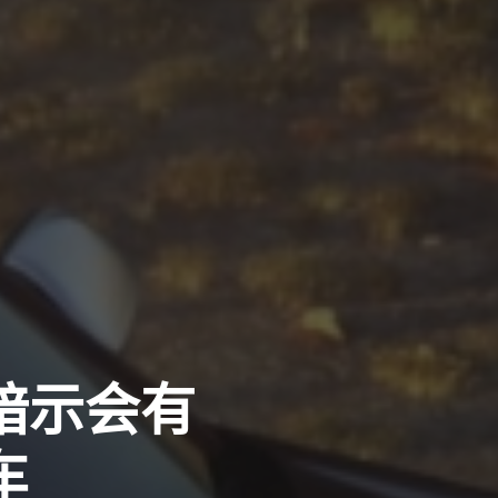
暗示会有
车