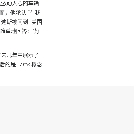
最激动人心的车辆
然而，他承认 “在我
迪斯被问到 “美国
只是简单地回答：“好
过去几年中展示了
的是 Tarok 概念
元的电动汽车” 。
Life 概念车，
领域的车型，售价约为
可用性敞开了大门。