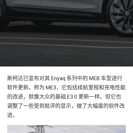
斯柯达已宣布对其 Enyaq 系列中的 MEB 车型进行
软件更新。称为 ME3，它包括续航里程和充电性能
的改进，就像大众的基础 E3.0 更新一样。但它也
调整了一些受到批评的显示，做了大幅度的软件改
进。