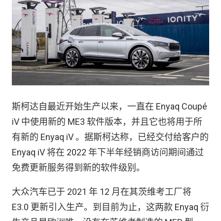
斯柯达自最近开始生产以来，一直在 Enyaq Coupé
iV 中使用新的 ME3 软件版本，并且它也将用于所
有新的 Enyaq iV 。据斯柯达称，已经交付给客户的
Enyaq iV 将在 2022 年下半年经销商访问期间通过
免费更新服务得到新的软件级别。
大众汽车已于 2021 年 12 月在其茨维考工厂将
E3.0 更新引入生产。到目前为止，这两款 Enyaq 衍