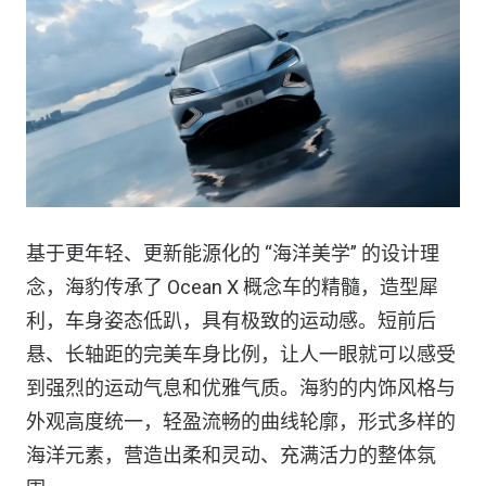
基于更年轻、更新能源化的 “海洋美学” 的设计理
念，海豹传承了 Ocean X 概念车的精髓，造型犀
利，车身姿态低趴，具有极致的运动感。短前后
悬、长轴距的完美车身比例，让人一眼就可以感受
到强烈的运动气息和优雅气质。海豹的内饰风格与
外观高度统一，轻盈流畅的曲线轮廓，形式多样的
海洋元素，营造出柔和灵动、充满活力的整体氛