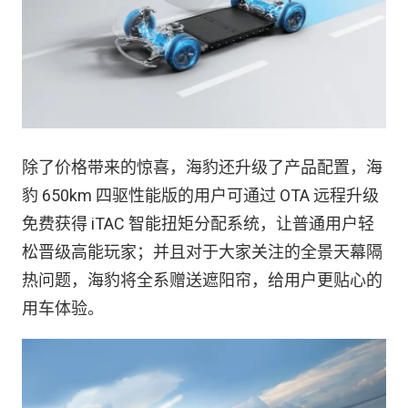
除了价格带来的惊喜，海豹还升级了产品配置，海
豹 650km 四驱性能版的用户可通过 OTA 远程升级
免费获得 iTAC 智能扭矩分配系统，让普通用户轻
松晋级高能玩家；并且对于大家关注的全景天幕隔
热问题，海豹将全系赠送遮阳帘，给用户更贴心的
用车体验。