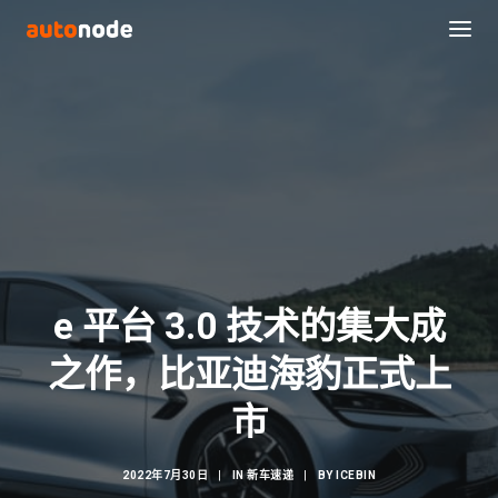
e 平台 3.0 技术的集大成
之作，比亚迪海豹正式上
Search
市
2022年7月30日
|
IN
新车速递
|
BY
ICEBIN