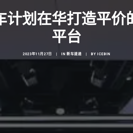
车计划在华打造平价
平台
2023年11月27日
|
IN
新车速递
|
BY
ICEBIN