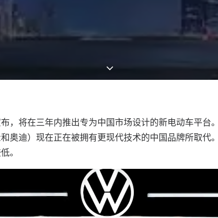
宣布，将在三年内推出专为中国市场设计的新电动车平台
众和奥迪）现在正在被拥有更现代技术的中国品牌所取代
较低。