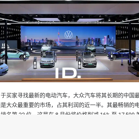
由于买家寻找最新的电动汽车，大众汽车将其长期的中国
是大众最重要的市场，占其利润的近一半。其最畅销的电动车型
 22 位。这是在 8 月份将价格削减 16% 至 17,500 美
后的结果。