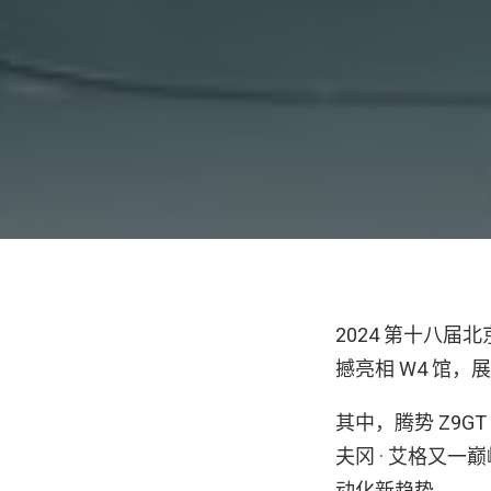
2024 第十八
撼亮相 W4 馆
其中，腾势 Z9
夫冈 · 艾格又
动化新趋势。