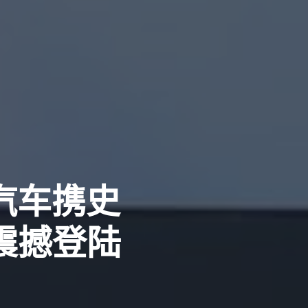
势汽车携史
震撼登陆