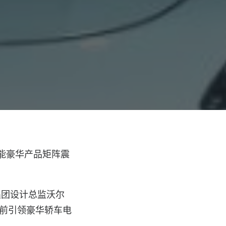
智能豪华产品矩阵震
集团设计总监沃尔
超前引领豪华轿车电