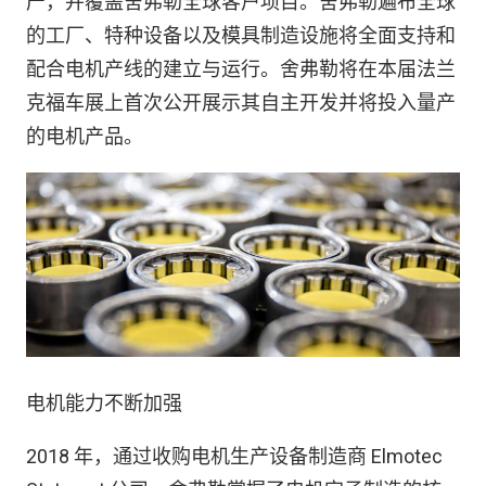
产，并覆盖舍弗勒全球客户项目。舍弗勒遍布全球
的工厂、特种设备以及模具制造设施将全面支持和
配合电机产线的建立与运行。舍弗勒将在本届法兰
克福车展上首次公开展示其自主开发并将投入量产
的电机产品。
电机能力不断加强
2018 年，通过收购电机生产设备制造商 Elmotec