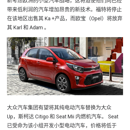
新考虑欧洲的小型汽车战略，这将迫使他们向已经
带来低利润的汽车增加昂贵的新技术。福特将停止
在该地区出售其 Ka +产品，而欧宝（Opel）将放弃
其 Karl 和 Adam 。
大众汽车集团有望将其纯电动汽车替换为大众
Up，斯柯达 Citigo 和 Seat Mii 内燃机汽车。 Seat
已受命为该小组开发小型电动汽车，价格将低于