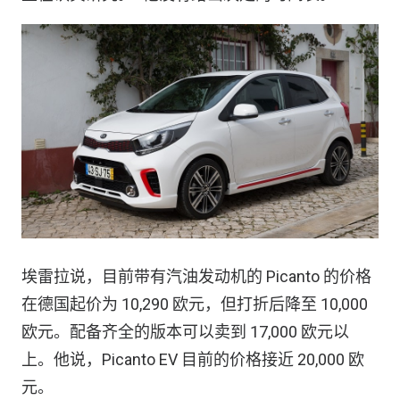
埃雷拉说，目前带有汽油发动机的 Picanto 的价格
在德国起价为 10,290 欧元，但打折后降至 10,000
欧元。配备齐全的版本可以卖到 17,000 欧元以
上。他说，Picanto EV 目前的价格接近 20,000 欧
元。