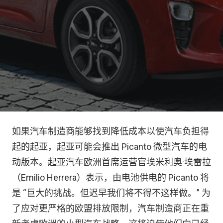
如果汽车制造商能够找到降低成本以使汽车负担得
起的起亚，起亚可能会推出 Picanto 微型汽车的电
动版本。起亚汽车欧洲首席运营官埃米利奥·埃雷拉
（Emilio Herrera）表示，由电池供电的 Picanto 将
是 “巨大的挑战。但迟早我们将不得不这样做。” 为
了应对更严格的欧盟排放限制，汽车制造商正在重