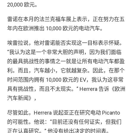
20,000 欧元。
雷诺在本月的法兰克福车展上表示，正在努力在五
年内在欧洲推出 10,000 欧元的电动汽车。
埃雷拉说，他对雷诺能否实现这一目标表示怀疑。
“我认为这是一个非常大胆的声明，因为我们面临
的最具挑战性的事情之一就是让所有电动汽车都盈
利。而且，汽车越小，它就越复杂。因此，在那个
时间范围内拥有 10,000 欧元的 EV，我认为这非常
具有挑战性，而且不太现实。” Herrera 告诉《欧洲
汽车新闻》，
尽管如此，Herrera 说起亚正在研究电动 Picanto
的可能性。他说：“目前还没有任何证实，但我们
正在认真研究。” 他没有给出决定的时间表。