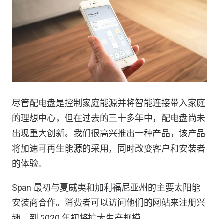
尽管配电盘是控制家庭能源并将智能连接带入家庭
的理想中心，但在过去的三十多年中，配电盘尚未
出现重大创新。我们很高兴推出一种产品，该产品
将加速可再生能源的采用，同时改变客户和安装者
的体验。
Span 最初与夏威夷和加利福尼亚州的主要太阳能
安装商合作。消费者可以访问他们的网站来注册兴
趣。到 2020 年初将扩大生产规模。