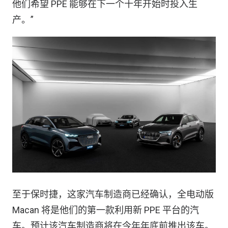
他们希望 PPE 能够在下一个十年开始时投入生
产。”
至于保时捷，这家汽车制造商已经确认，全电动版
Macan 将是他们的第一款利用新 PPE 平台的汽
车。预计该汽车制造商将在今年年底前推出该车。