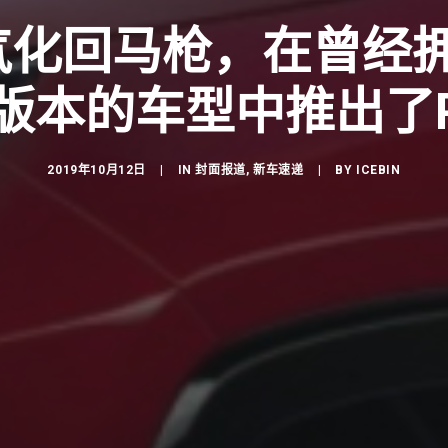
化回马枪，在曾经拥
版本的车型中推出了P
2019年10月12日
|
IN
封面报道
,
新车速递
|
BY
ICEBIN