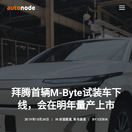
拜腾首辆M-Byte试装车下
Search
线，会在明年量产上市
2019年10月24日
|
IN
封面报道
,
新车速递
|
BY
ICEBIN