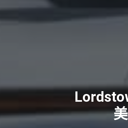
Lordst
美