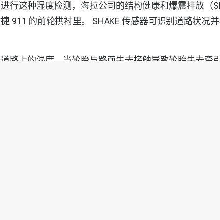
进行这种湿度检测，海拉公司的结构健康和爆震排放（SH
 911 的前轮拱衬里。 SHAKE 传感器可识别道路状况
了道路上的湿度。当轮胎与路面失去接触导致轮胎失去牵
 电子部门执行董事会成员迈克尔·杰格（Michael Jaege
生，必须及时告知驾驶员道路状况，以便他们能够适应自
在驾驶员辅助系统领域进一步开发了所谓的 SHAKE 技术
为它不仅使车辆能够 “看到” 周围环境（例如，通过雷达
知” 周围环境，从而覆盖了所有驾驶员辅助系统之间的不可
SHAKE 传感器可以检测出空气中向上旋转的水滴的振动
与路面之间的潮湿程度。
911 的系统检测到潮湿路面，则将对保时捷稳定管理系统
PTM）的响应行为进行预处理。驾驶员还会收到警告和建