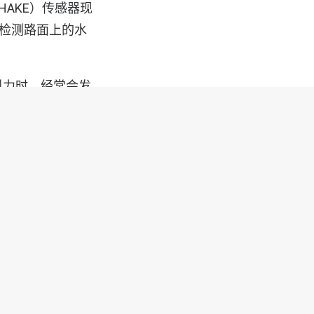
AKE）传感器现
并检测路面上的水
引力时，经常会发
r）表示：“如果要可靠
己的行为。”
。这是对现有辅助和安
和摄像头系统），
见区域。例如，通
和空气传播的噪
（PSM）和保时捷
议以切换到 WET