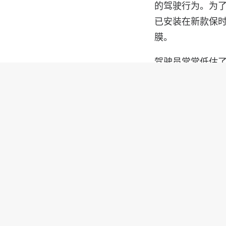
的驾驶行为。为了
已安装在新款保时捷
膜。
驾驶员常常低估
生事故。 HELLA
地防止这种情况发
因此，HELLA 
全系统的补充，因
而且还可以 “感
过使用压电元件，
音，并确定轮胎
如果新款保时捷 
牵引力管理系统（