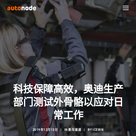
科技保障高效，奥迪生产
部门测试外骨骼以应对日
Search
常工作
2019年12月13日
|
IN
新车速递
|
BY
ICEBIN