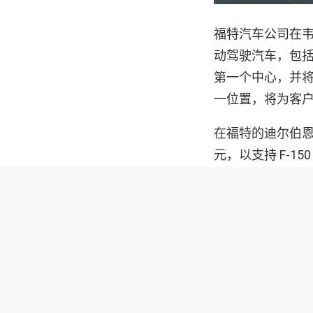
福特汽车公司在韦恩的
动驾驶汽车，包
第一个中心，并
一位置，将为客户修改 
在福特的迪尔伯恩（
元，以支持 F-1
150 。福特还将
和全电动 F-150
福特汽车公司总裁
优势，包括卡车和
第一大汽车生产商
公司与美国汽车