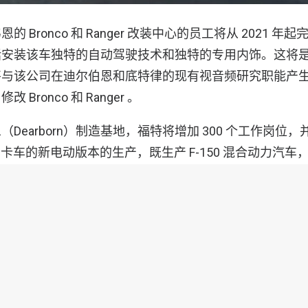
 Bronco 和 Ranger 改装中心的员工将从 2021 
括安装该车独特的自动驾驶技术和独特的专用内饰。这将
将与该公司在迪尔伯恩和底特律的现有视音频研究职能产
Bronco 和 Ranger 。
Dearborn）制造基地，福特将增加 300 个工作岗位，并
50 卡车的新电动版本的生产，既生产 F-150 混合动力汽车，
在迪尔伯恩（Dearborn）开展一项新业务，将电池组组装成 F
 的电池组。
乔·辛里奇斯说：“在福特汽车公司，我们正在大力投资
 SUV，同时将我们的领导地位扩大到电动和自动驾驶汽车上
，我们为在密歇根州投资生产而感到自豪。” 该公司的
工人联合会以及联邦，州，县和地方政府的强有力合作的