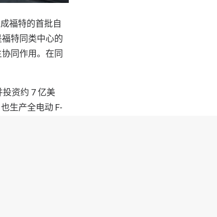
年起完成福特的首批自
是福特同类中心的
生协同作用。在同
投资约 7 亿美
也生产全电动 F-
-150 混合动力
，以利用我们今天的
。” “作为美国
投资得到了福特汽车
支持。