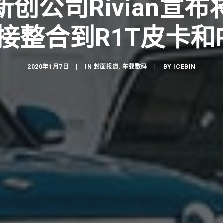
创公司Rivian宣
直接整合到R1T皮卡和R
2020年1月7日
|
IN
封面报道
,
车载数码
|
BY
ICEBIN