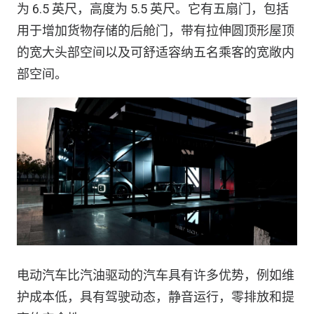
为 6.5 英尺，高度为 5.5 英尺。它有五扇门，包括
用于增加货物存储的后舱门，带有拉伸圆顶形屋顶
的宽大头部空间以及可舒适容纳五名乘客的宽敞内
部空间。
电动汽车比汽油驱动的汽车具有许多优势，例如维
护成本低，具有驾驶动态，静音运行，零排放和提