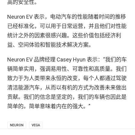
高的安全性。
Neuron EV 表示，电动汽车的性能随着时间的推移
已经标准化，可以用于日常运营，并且他们对性能
统计之外的因素很感兴趣。这些价值包括经济利
益、空间体验和智能技术解决方案。
Neuron EV 品牌经理 Casey Hyun 表示：“我们的车
辆简单实用，强调易用性、可靠性和高质量。我们
致力于为人类带来永恒的改变，每个人都通过驾驶
清洁能源汽车，从而以有机的方式为改善未来做出
贡献。我们的信念是坚定的，我们的车辆也因此是
简单的。简单意味着内在的强大。”
NEURON
VEGA