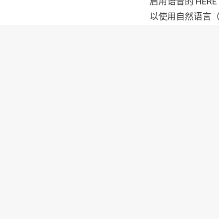
启用语音的 HE
以使用自然语言（
车位如果天气恶