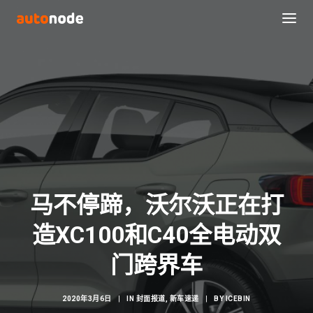
马不停蹄，沃尔沃正在打
造XC100和C40全电动双
Search
门跨界车
2020年3月6日
|
IN
封面报道
,
新车速递
|
BY
ICEBIN