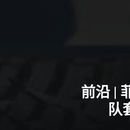
前沿 
队