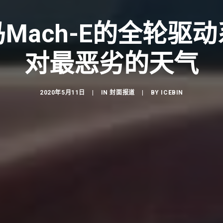
Mach-E的全轮驱
对最恶劣的天气
2020年5月11日
|
IN
封面报道
|
BY
ICEBIN