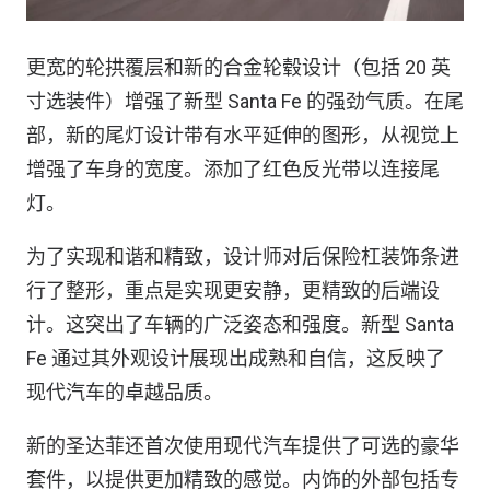
更宽的轮拱覆层和新的合金轮毂设计（包括 20 英
寸选装件）增强了新型 Santa Fe 的强劲气质。在尾
部，新的尾灯设计带有水平延伸的图形，从视觉上
增强了车身的宽度。添加了红色反光带以连接尾
灯。
为了实现和谐和精致，设计师对后保险杠装饰条进
行了整形，重点是实现更安静，更精致的后端设
计。这突出了车辆的广泛姿态和强度。新型 Santa
Fe 通过其外观设计展现出成熟和自信，这反映了
现代汽车的卓越品质。
新的圣达菲还首次使用现代汽车提供了可选的豪华
套件，以提供更加精致的感觉。内饰的外部包括专