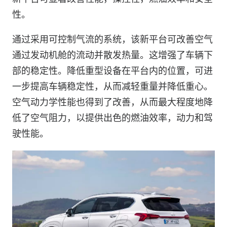
性。
通过采用可控制气流的系统，该新平台可改善空气
通过发动机舱的流动并散发热量。这增强了车辆下
部的稳定性。降低重型设备在平台内的位置，可进
一步提高车辆稳定性，从而减轻重量并降低重心。
空气动力学性能也得到了改善，从而最大程度地降
低了空气阻力，以提供出色的燃油效率，动力和驾
驶性能。