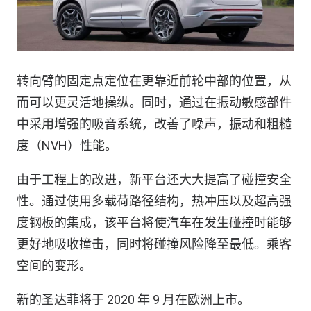
转向臂的固定点定位在更靠近前轮中部的位置，从
而可以更灵活地操纵。同时，通过在振动敏感部件
中采用增强的吸音系统，改善了噪声，振动和粗糙
度（NVH）性能。
由于工程上的改进，新平台还大大提高了碰撞安全
性。通过使用多载荷路径结构，热冲压以及超高强
度钢板的集成，该平台将使汽车在发生碰撞时能够
更好地吸收撞击，同时将碰撞风险降至最低。乘客
空间的变形。
新的圣达菲将于 2020 年 9 月在欧洲上市。