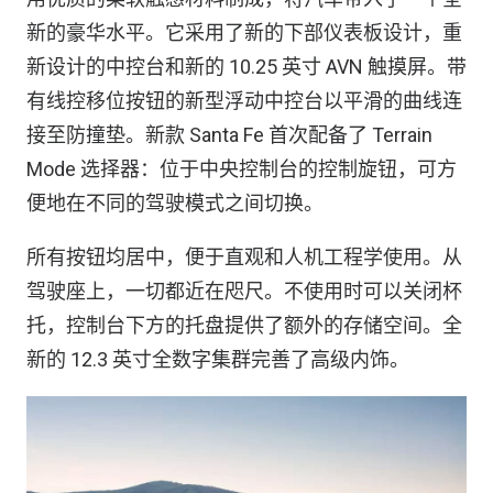
新的豪华水平。它采用了新的下部仪表板设计，重
新设计的中控台和新的 10.25 英寸 AVN 触摸屏。带
有线控移位按钮的新型浮动中控台以平滑的曲线连
接至防撞垫。新款 Santa Fe 首次配备了 Terrain
Mode 选择器：位于中央控制台的控制旋钮，可方
便地在不同的驾驶模式之间切换。
所有按钮均居中，便于直观和人机工程学使用。从
驾驶座上，一切都近在咫尺。不使用时可以关闭杯
托，控制台下方的托盘提供了额外的存储空间。全
新的 12.3 英寸全数字集群完善了高级内饰。