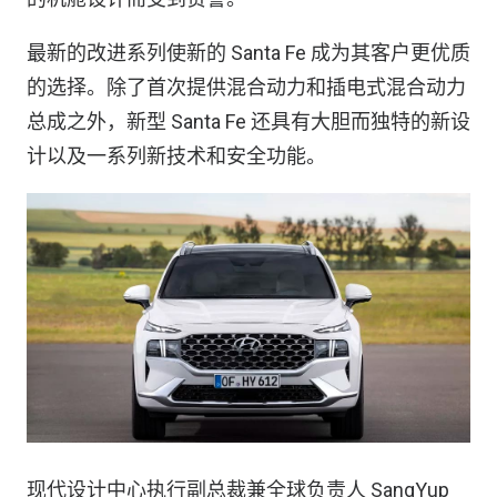
最新的改进系列使新的 Santa Fe 成为其客户更优质
的选择。除了首次提供混合动力和插电式混合动力
总成之外，新型 Santa Fe 还具有大胆而独特的新设
计以及一系列新技术和安全功能。
现代设计中心执行副总裁兼全球负责人 SangYup