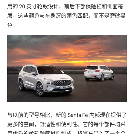
用的 20 英寸轮毂设计，前后下部保险杠和侧面覆
层，这些颜色与车身漆的颜色匹配，而不是磨砂黑
色。
与以前的型号相比，新的 Santa Fe 内部现在提供了
更多的空间，舒适性和便利性。它的每个部件均采
用优质的柔软触感材料制成，将汽车带入了一个全