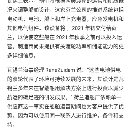
瓦锡兰表示，他们将根据两艘渡轮的运营和航线概
况来调整船舶设计。这家芬兰公司的推进系统包括
电动机，电池，船上和岸上充电器，应急发电机和
其他电气组件。该设备将于 2021 年初交付给荷
兰，以便使这些船在 2021 年秋季之前可以投入运
营。制造商尚未提供有关渡轮功率和储能能力的更
多详细信息。
瓦锡兰海事经理 RenéZuidam 说：“这些电池供电
的渡轮代表了环境可持续发展的未来，其设计是瓦
锡兰多年来在智能船用解决方案上进行投资以减少
航运的碳足迹的研发成果。” 荷兰造船厂依赖单一
供应商这一事实在船舶运营期间也为客户提供了优
势，因为可以使用同一联系人进行维护，备件和支
持。