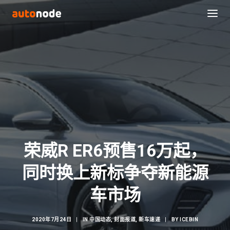
荣威R ER6预售16万起，
同时换上新标争夺新能源
Search
车市场
2020年7月24日
|
IN
中国动态
,
封面报道
,
新车速递
|
BY
ICEBIN