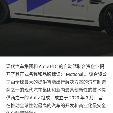
现代汽车集团和 Aptiv PLC 的自动驾驶合资企业揭
开了其正式名称和品牌标识： Motional 。该合资公
司由全球最大的提供智能出行解决方案的汽车制造
商之一的现代汽车集团和业内最具创新性的技术提
供商之一的 Aptiv 组成，成立于 2020 年 3 月，旨
在推动全球性能最高的汽车的开发和商业化最安全