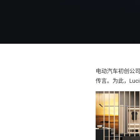
电动汽车初创公司 
传言。为此，Lucid 