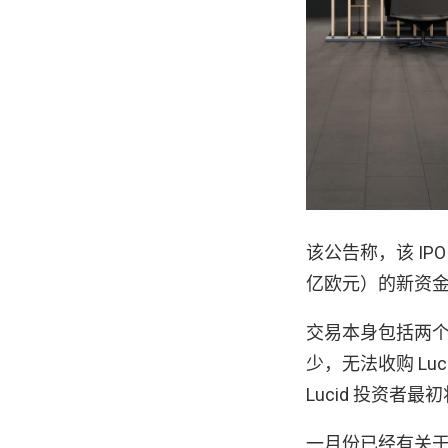
该公告称，该 IP
亿欧元）的新资金。
交易本身包括两个部分
少，无法收购 Lu
Lucid 投资者最
一月份已经有关于