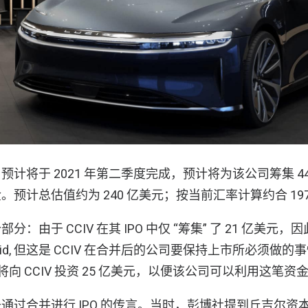
O 预计将于 2021 年第二季度完成，预计将为该公司筹集 44
预计总估值约为 240 亿美元；按当前汇率计算约合 19
：由于 CCIV 在其 IPO 中仅 “筹集” 了 21 亿美元
cid, 但这是 CCIV 在合并后的公司要保持上市所必须做
初将向 CCIV 投资 25 亿美元，以便该公司可以利用这笔资金来
通过合并进行 IPO 的传言。当时，彭博社提到丘吉尔资