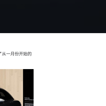
实了从一月份开始的