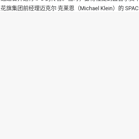
集团前经理迈克尔·克莱恩（Michael Klein）的 SPAC 
合并而成立的投资公司，因此称为 “特殊购买收购公司”（
，由于 SPAC 已经在证券交易所上市，因此在合并的情况
常规程序。在美国，经典的首次公开募股可能需要长达两年的
创始人，首席执行官和首席技术官 Peter Rawlinson 周
是声明丘吉尔的 “领导团队和运营伙伴小组将积极促进
和行业见解” 。
：“随着我们努力在 2021 年推出新的纯电动豪华轿车 Lucid Ai
性能豪华 SUV，Lucid 将公开进入我们发展的下一阶段。” 
021 年 Air 的上市。
 的收益将流入亚利桑那州工厂的扩建中，该工厂将在未来
inson 提到每年最多可达到 365,000 产量。 “最后，