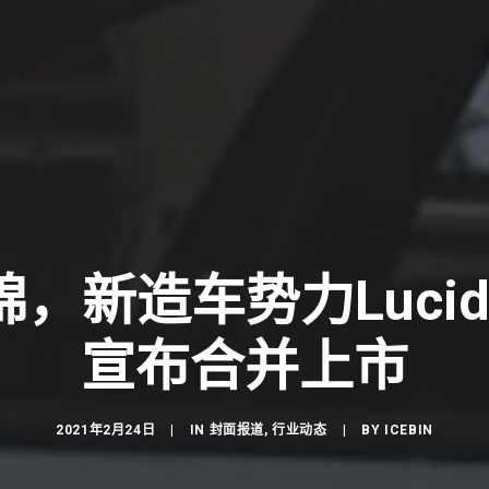
，新造车势力Lucid M
宣布合并上市
2021年2月24日
|
IN
封面报道
,
行业动态
|
BY
ICEBIN