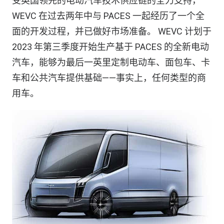
受英国领先的电动汽车技术供应链的全力支持，
WEVC 在过去两年中与 PACES 一起经历了一个全
面的开发过程，并已做好市场准备。 WEVC 计划于
2023 年第三季度开始生产基于 PACES 的全新电动
汽车，能够为最后一英里定制电动车、面包车、卡
车和公共汽车提供基础——事实上，任何类型的商
用车。