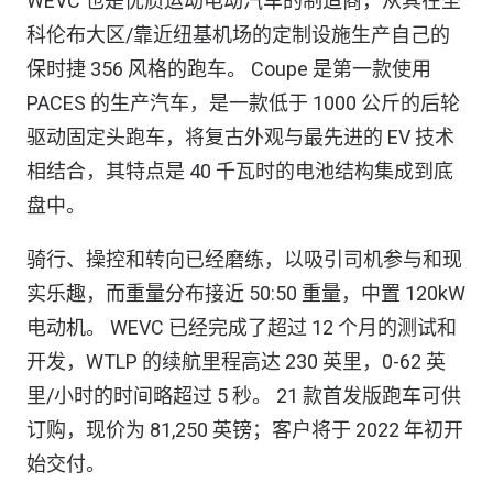
WEVC 也是优质运动电动汽车的制造商，从其在圣
科伦布大区/靠近纽基机场的定制设施生产自己的
保时捷 356 风格的跑车。 Coupe 是第一款使用
PACES 的生产汽车，是一款低于 1000 公斤的后轮
驱动固定头跑车，将复古外观与最先进的 EV 技术
相结合，其特点是 40 千瓦时的电池结构集成到底
盘中。
骑行、操控和转向已经磨练，以吸引司机参与和现
实乐趣，而重量分布接近 50:50 重量，中置 120kW
电动机。 WEVC 已经完成了超过 12 个月的测试和
开发，WTLP 的续航里程高达 230 英里，0-62 英
里/小时的时间略超过 5 秒。 21 款首发版跑车可供
订购，现价为 81,250 英镑；客户将于 2022 年初开
始交付。