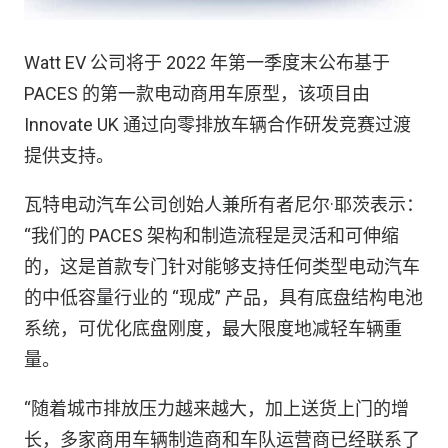
Watt EV 公司将于 2022 年第一季度末公布基于
PACES 的第一款电动商用车原型，该项目由
Innovate UK 通过向零排放车辆合作研发竞赛过渡
提供支持。
瓦特电动汽车公司创始人兼所有者尼尔·耶茨表示：
“我们的 PACES 架构和制造流程是灵活和可伸缩
的，这是首款专门针对能够支持任何类型电动汽车
的中低容量行业的 “现成” 产品，具有底盘结构电池
系统，可优化底盘刚度，最大限度地减轻车辆重
量。
“随着城市排放压力越来越大，加上送货上门的增
长，多家商用车辆制造商和车队运营商已经联系了