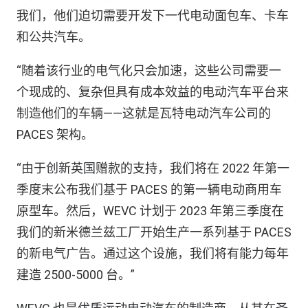
我们，他们迫切需要开发下一代电动面包车、卡车
和公共汽车。
“随着该行业的电气化只会加速，这些公司需要一
个现成的、复杂但具有成本效益的电动汽车平台来
制造他们的车辆——这就是瓦特电动汽车公司的
PACES 架构。
“由于创新英国赠款的支持，我们将在 2022 年第一
季度末公布我们基于 PACES 的第一辆电动商用车
原型车。然后，WEVC 计划于 2023 年第三季度在
我们的新米德兰兹工厂开始生产一系列基于 PACES
的新电气广告。通过这个设施，我们将有能力每年
建造 2500-5000 台。”