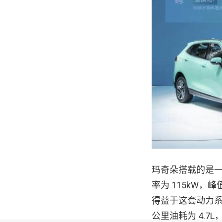
玛奇朵搭载的是一台
率为 115kW，峰
得益于这套动力系统，新
公里油耗为 4.7L