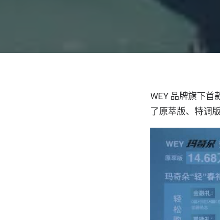
WEY 品牌旗下首
了原萃版、特调版、