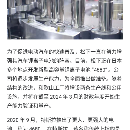
为了促进电动汽车的快速普及，松下一直在努力增
强其汽车锂离子电池的阵容。目前，松下正在日本
多个地点开发新型高容量锂离子电池 “4680” 。公
司将逐步发展生产能力，为全面推出做准备。随着
结构的改进，和歌山工厂将增设两条生产线和公用
设施，并将在截至 2024 年 3 月的财政年度开始生
产能力验证和量产。
2020 年 9 月，特斯拉推出了更大、更强大的电
池，称为 4680 。在特斯拉，该名称传统上指的是