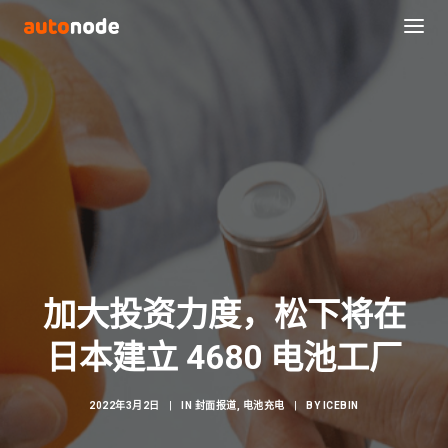
加大投资力度，松下将在
Search
日本建立 4680 电池工厂
2022年3月2日
|
IN
封面报道
,
电池充电
|
BY
ICEBIN