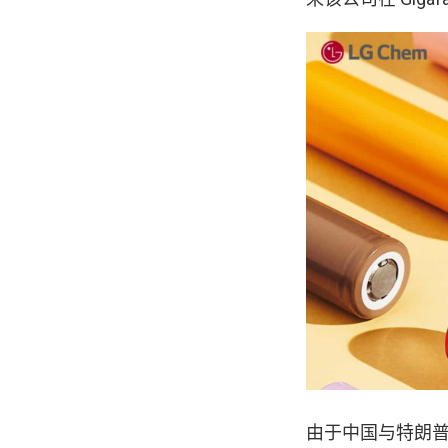
由于中国与特朗