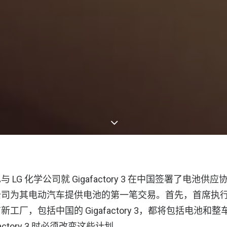
LG 化学公司就 Gigafactory 3 在中国签署了电池
公司为其电动汽车提供电池的第一笔交易。首先，首席执
工厂，包括中国的 Gigafactory 3，都将包括电池和
actory 3 时必须改变这些计划。