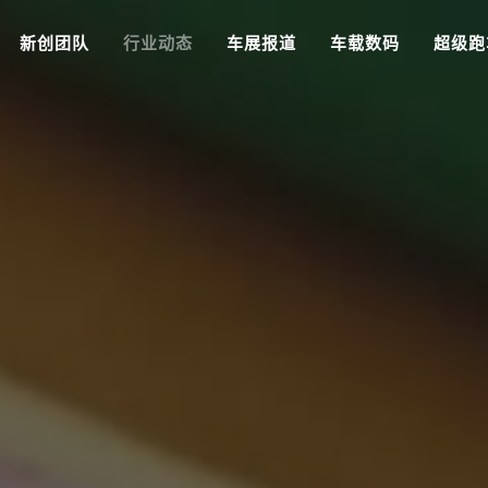
新创团队
行业动态
车展报道
车载数码
超级跑