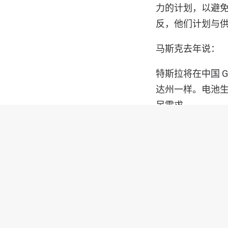
力的计划，以避
反，他们计划与
马斯克去年说：
特斯拉将在中国 G
达州一样。电池
足需求。
现在彭博社报道特
用于上海附近工厂
商。他们说，一旦