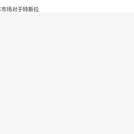
车市场对于特斯拉
 14.69 亿
全球的第二大市场。