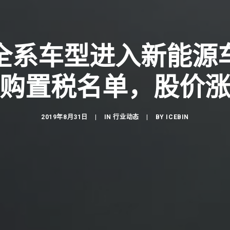
全系车型进入新能源
购置税名单，股价
2019年8月31日
|
IN
行业动态
|
BY
ICEBIN