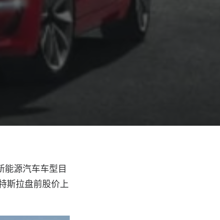
税新能源汽车车型目
，特斯拉盘前股价上