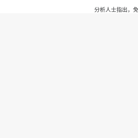
分析人士指出，
的越来越重要的背
美元，同比增长 4