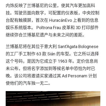
内饰反映了兰博基尼的公里，使其汽车更加高科
技。驾驶员面向数字，可配置的仪表板，中央控制
台配有触摸屏，首次在 HuracánEvo 上看到的信息
娱乐系统版本。 Poltrona Frau 皮革和 3D 打印部件
继续弥合兰博基尼遗产与未来之间的差距。
兰博基尼将在其位于意大利 Sant’Agata Bolognese
的工厂手工制作 63 款 Sián 的车型。它之所以选择
这个号码，是因为它成立于 1963 年。定价信息尚
未公布，但将名字添加到等候名单中恐怕为时已
晚。该公司将邀请买家通过其 Ad Personam 计划
使他们的汽车独一无二。