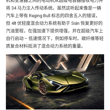
机和变速器之间的电动机从超级电容器接收电力并
将 34 马力注入传动系统。虽然这听起来像是一辆
汽车上带有 Raging Bull 标志的四舍五入的错误，
但 48 伏轻度混合动力系统有助于 Sián 恢复更好的
汽油里程，在强加速下提供增强，并在超级汽车上
自行启动 – 低速情况下，例如停车时。碳纤维等轻
质复合材料抵消了混合动力系统的重量。