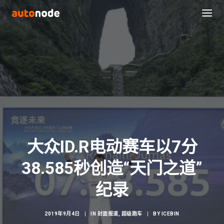
大众ID.R电动赛车以7分
38.585秒创造“天门之道”
Search
纪录
2019年9月4日
|
IN
封面报道
,
超级跑车
|
BY
ICEBIN