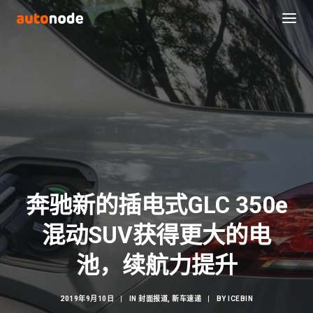
奔驰新的插电式GLC 350e
混动SUV获得更大的电
Search
池，续航力提升
2019年9月10日
|
IN
封面报道
,
新车速递
|
BY
ICEBIN