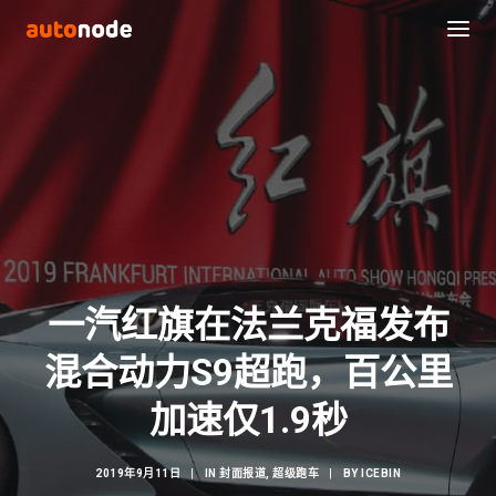
一汽红旗在法兰克福发布
混合动力S9超跑，百公里
Search
加速仅1.9秒
2019年9月11日
|
IN
封面报道
,
超级跑车
|
BY
ICEBIN