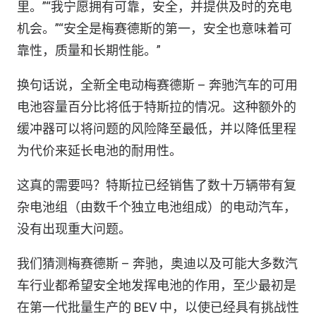
里。”“我宁愿拥有可靠，安全，并提供及时的充电
机会。”“安全是梅赛德斯的第一，安全也意味着可
靠性，质量和长期性能。”
换句话说，全新全电动梅赛德斯 – 奔驰汽车的可用
电池容量百分比将低于特斯拉的情况。这种额外的
缓冲器可以将问题的风险降至最低，并以降低里程
为代价来延长电池的耐用性。
这真的需要吗？特斯拉已经销售了数十万辆带有复
杂电池组（由数千个独立电池组成）的电动汽车，
没有出现重大问题。
我们猜测梅赛德斯 – 奔驰，奥迪以及可能大多数汽
车行业都希望安全地发挥电池的作用，至少最初是
在第一代批量生产的 BEV 中，以使已经具有挑战性