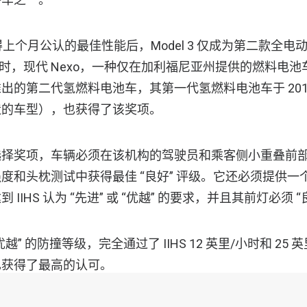
n 获得上个月公认的最佳性能后，Model 3 仅成为第二款全
时，现代 Nexo，一种仅在加利福尼亚州提供的燃料电池车
出的第二代氢燃料电池车，其第一代氢燃料电池车于 201
造的车型），也获得了该奖项。
选择奖项，车辆必须在该机构的驾驶员和乘客侧小重叠前
度和头枕测试中获得最佳 “良好” 评级。它还必须提供一
IIHS 认为 “先进” 或 “优越” 的要求，并且其前灯必须 “
 “优越” 的防撞等级，完全通过了 IIHS 12 英里/小时和 25
也获得了最高的认可。
odel 3 的结构 “在很多汽车制造商认为是该组织最具挑战性的