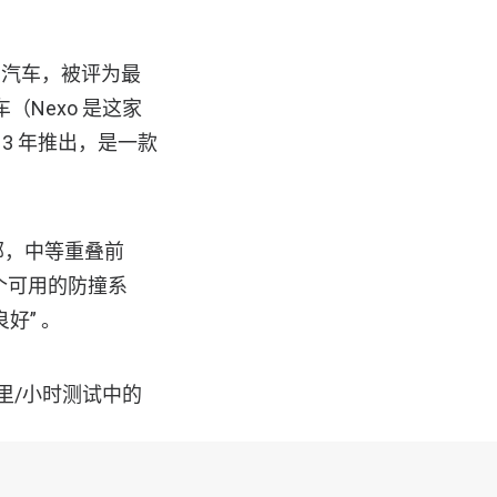
电动汽车，被评为最
（Nexo 是这家
3 年推出，是一款
部，中等重叠前
个可用的防撞系
良好” 。
 英里/小时测试中的
碰撞测试 – 其驾驶