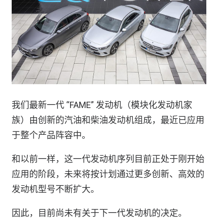
我们最新一代 “FAME” 发动机（模块化发动机家
族）由创新的汽油和柴油发动机组成，最近已应用
于整个产品阵容中。
和以前一样，这一代发动机序列目前正处于刚开始
应用的阶段，未来将按计划通过更多创新、高效的
发动机型号不断扩大。
因此，目前尚未有关于下一代发动机的决定。