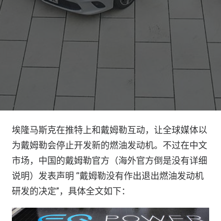
埃隆马斯克在推特上和戴姆勒互动，让全球媒体以
为戴姆勒会停止开发新的燃油发动机。不过在中文
市场，中国的戴姆勒官方（海外官方倒是没有详细
说明）发表声明 “戴姆勒没有作出退出燃油发动机
研发的决定”，具体全文如下：