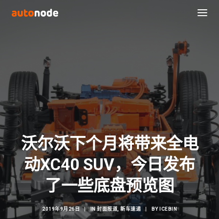
沃尔沃下个月将带来全电
动XC40 SUV，今日发布
Search
了一些底盘预览图
2019年9月26日
|
IN
封面报道
,
新车速递
|
BY
ICEBIN