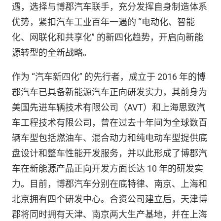
遇，选择与博郡汽车联手，充分发挥自身制造体系
优势，紧扣汽车工业百年一遇的 “电动化、智能
化、网联化和共享化” 的新四化趋势，开启向新能
源转型的全新战略。
作为 “汽车新四化” 的先行者，成立于 2016 年的博
郡汽车已具备新能源汽车正向研发实力，其前身为
美国先进车辆技术有限公司（AVT）和上海思致汽
车工程技术有限公司，曾在过去十年间为全球数百
辆车型包括燃油车、混合动力和纯电动车型提供底
盘设计和整车性能开发服务，并以此形成了博郡汽
车在新能源产品正向开发方面长达 10 年的研发实
力。目前，博郡汽车分别在底特律、南京、上海和
北京拥有四个研发中心。合资公司建立后，天津博
郡将同时拥有天津、南京两大生产基地，并在上海