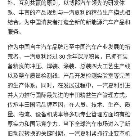
补、互利共赢的原则，以博郡汽车领先的研发体
系、丰富的产品规划与一汽夏利的精益生产模式相
结合，为中国消费者打造全新的新能源汽车产品和
服务。
作为中国自主汽车品牌乃至中国汽车产业发展的拓
荒者，一汽夏利经过 30 余年深厚积累，已拥有装
备精良的冲压、焊装、涂装、总装四大工艺生产线
以及整车质量检测线、产品开发检测实验室等完善
的生产体系。同时，在发展过程中，一汽夏利引进
并大力推行国际最先进的丰田精益生产管理方式，
传承丰田国际品牌基因，在人员、技术、生产、质
量、物流、设备和成本等多项专业管理方面均有雄
厚实力和国际竞争力。当下全球汽车市场进入了新
旧动能转换的关键时期，一汽夏利紧抓行业变革机