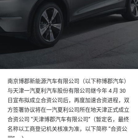
南京博郡新能源汽车有限公司（以下称博郡汽车）
与天津一汽夏利汽车股份有限公司继今年 4 月 30
日宣布拟成立合资公司后，再度加速合资进程，双
方签署协议将在一汽夏利公司所在地天津正式成立
合资公司 “天津博郡汽车有限公司”（暂定名，最终
名称以工商登记机关核准为准，以下简称 “合资公