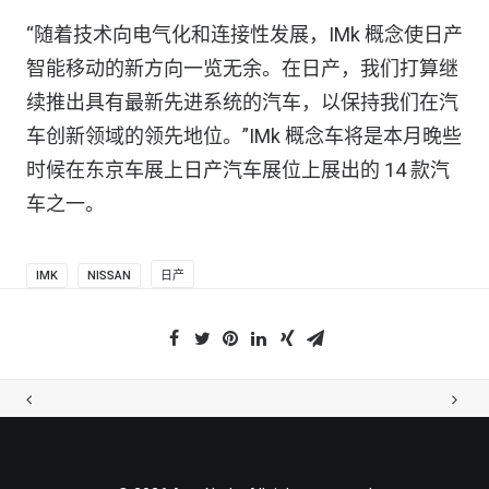
“随着技术向电气化和连接性发展，IMk 概念使日产
智能移动的新方向一览无余。在日产，我们打算继
续推出具有最新先进系统的汽车，以保持我们在汽
车创新领域的领先地位。”IMk 概念车将是本月晚些
时候在东京车展上日产汽车展位上展出的 14 款汽
车之一。
IMK
NISSAN
日产