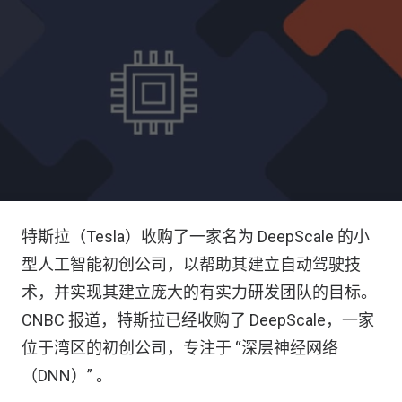
特斯拉（Tesla）收购了一家名为 DeepScale 的小
型人工智能初创公司，以帮助其建立自动驾驶技
术，并实现其建立庞大的有实力研发团队的目标。
CNBC 报道，特斯拉已经收购了 DeepScale，一家
位于湾区的初创公司，专注于 “深层神经网络
（DNN）” 。