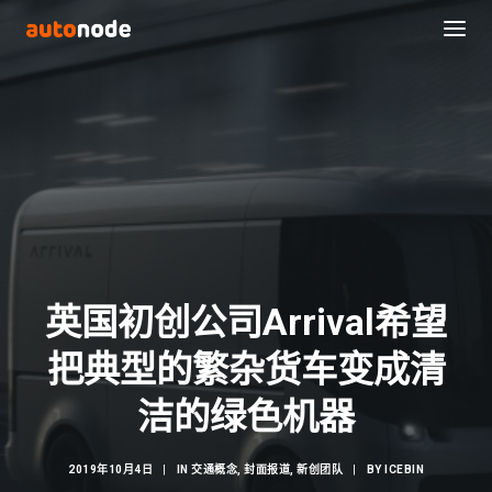
英国初创公司Arrival希望
把典型的繁杂货车变成清
Search
洁的绿色机器
2019年10月4日
|
IN
交通概念
,
封面报道
,
新创团队
|
BY
ICEBIN