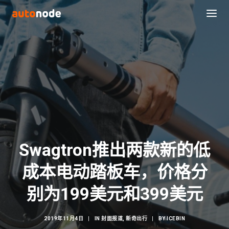
Swagtron推出两款新的低
成本电动踏板车，价格分
Search
别为199美元和399美元
2019年11月4日
|
IN
封面报道
,
新奇出行
|
BY
ICEBIN