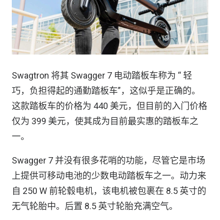
Swagtron 将其 Swagger 7 电动踏板车称为 “ 轻
巧，负担得起的通勤踏板车”，这似乎是正确的。
这款踏板车的价格为 440 美元，但目前的入门价格
仅为 399 美元，使其成为目前最实惠的踏板车之
一。
Swagger 7 并没有很多花哨的功能，尽管它是市场
上提供可移动电池的少数电动踏板车之一。动力来
自 250 W 前轮毂电机，该电机被包裹在 8.5 英寸的
无气轮胎中。后置 8.5 英寸轮胎充满空气。