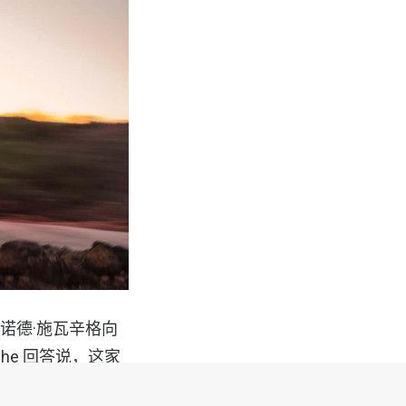
阿诺德·施瓦辛格向
che 回答说，这家
的凯勒纽斯