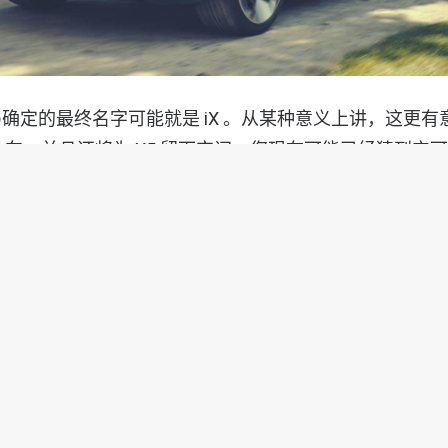
定的最终名字可能就是 iX 。从某种意义上讲，这更有意义。
动车，并且还将为 X5 留下空间，您现在可能已经猜到它可以
BMW iX3 清楚地表明了 BMW EV 命名约定的发展方向。
马也将采用更传统的方法，即根据功率输出来命名 iNEX
BMW iX xDrive40，iX xDrive50 和 iX M50 xDr
动机的情况下，M Performance 车型数据仍然是一
pe 车型，将采用相同的模式，但 X 除外。例如，i4 的大小
系列大小的 EV 可能会称为 i5 。