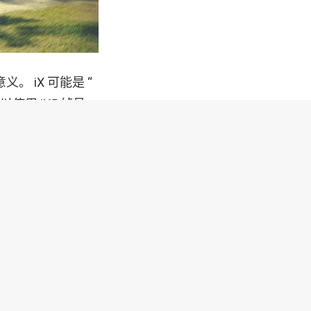
 iX 可能是 “
使用 iX5 绰号。
T 汽车。因此，一
ive 这样的型号。显
件很重要的事情。
将与 4 系列相似，