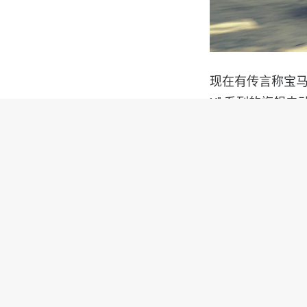
现在有传言称宝马确
X” 系列的旗舰电
即将于明年推出的 
此外，有传言称宝
旦它们出现，我们将研究 
然，完全没有内燃发
对于轿车和 Cou
并且将来可能的 5 