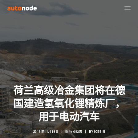
荷兰高级冶金集团将在德
国建造氢氧化锂精炼厂，
Search
用于电动汽车
2019年11月18日
|
IN
行业动态
|
BY
ICEBIN